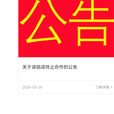
关于连锁店终止合作的公告
2026-03-26
了解详情 >