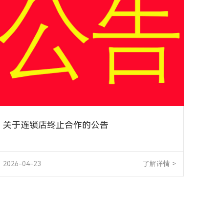
关于连锁店终止合作的公告
2026-04-23
了解详情 >