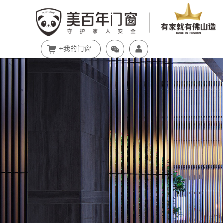
+我的门窗