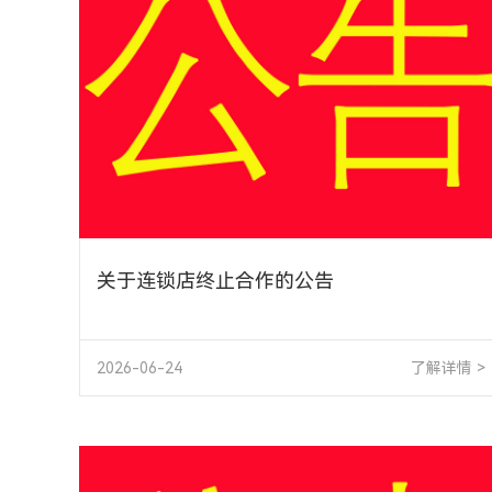
关于连锁店终止合作的公告
2026-06-24
了解详情 >