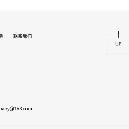
例
联系我们
UP
y@163.com