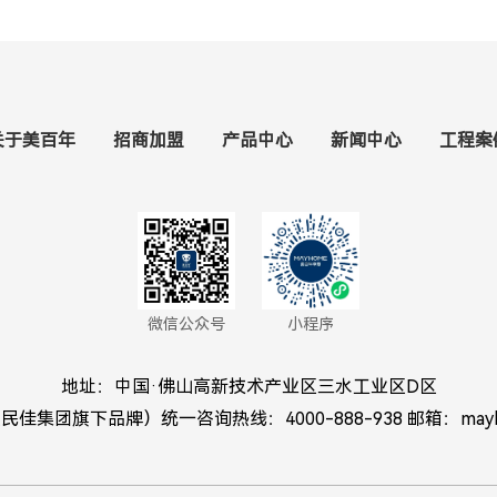
关于美百年
招商加盟
产品中心
新闻中心
工程案
微信公众号
小程序
地址：中国·佛山高新技术产业区三水工业区D区
佳集团旗下品牌）统一咨询热线：4000-888-938 邮箱：mayban