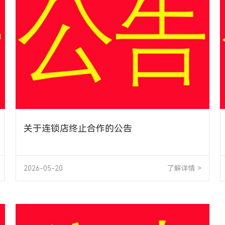
关于连锁店终止合作的公告
2026-05-20
了解详情 >