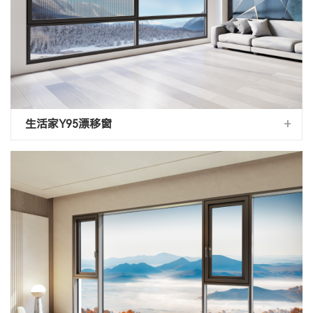
+
生活家Y95漂移窗