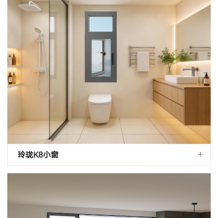
+
玲珑K8小窗