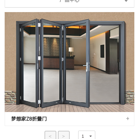
产品中心
+
梦想家Z8折叠门
<
>