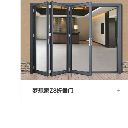
+
梦想家Z8折叠门