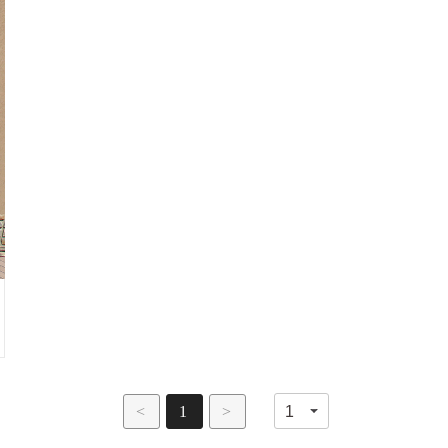
<
1
>