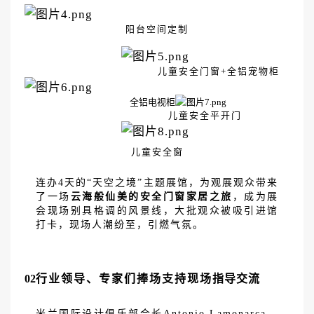
阳台空间定制
儿童安全门窗
+全铝宠物柜
全铝电视柜
儿童安全平开门
儿童安全窗
连办
4天的“天空之境”主题展馆，为观展观众带来
了一场
云海般仙美的安全门窗家居之旅
，成为展
会现场别具格调的风景线，大批观众被吸引进馆
打卡，现场人潮纷至，引燃气氛。
02
行业领导、专家们捧场支持现场
指导交流
米兰国际设计俱乐部会长
Antonio Lamonarca，