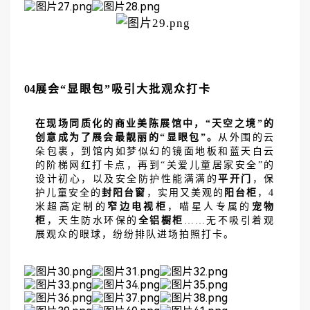
04
展会
“显眼包”吸引大批观众打卡
在现场同质化的商业美陈展馆中，
“天空之境”的
创意成为了展会最靓丽的“显眼包”。
从外围的云
朵包裹，到馆内如梦似幻的镜面地板和蓝天白云
的阶梯网红打卡点，再到
“关爱儿童居家安全”的
设计初心，以及安全防护性能满满的
平开门
，保
护儿童安全的
封阳台窗
，实用又美观的
阳台柜
，
4
米超高定制的
窄边电视柜
，喵星人专属的
宠物
柜
，天生防水环保的
全铝橱柜
……无不吸引着观
展观众的眼球，纷纷排队进场拍照打卡。