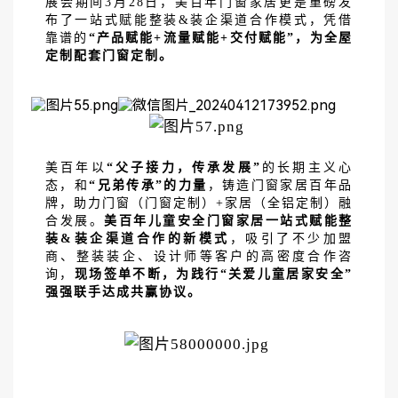
展会期间
3月28日，美百年门窗家居更是重磅发
布了一站式赋能整装&装企渠道合作模式，凭借
靠谱的
“产品赋能+流量赋能+交付赋能”，为全屋
定制配套门窗定制。
美百年以
“父子接力，传承发展”
的长期主义心
态，和
“兄弟传承”的力量
，铸造门窗家居百年品
牌，助力门窗（门窗定制）
+家居（全铝定制）融
合发展。
美百年儿童安全门窗家居一站式赋能整
装
&装企渠道合作的新模式
，吸引了不少加盟
商、整装装企、设计师等客户的高密度合作咨
询，
现场签单不断，为践行
“关爱儿童居家安全”
强强联手达成共赢协议。