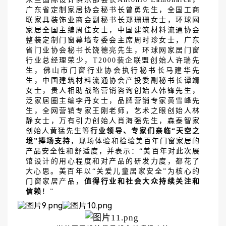
广东省定制家居协会秘书长曾勇先生，全国工商
联家具装饰业商会副秘书长郑珊珊女士，环球网
家居全国主编周佳女士，中国建筑材料流通协会
整装定制门窗幕墙专委会主席周时珍女士，广东
省门业协会秘书长饶德亮先生，环球网家居门窗
行业总经理荣少，T2000装企联盟创始人许瑞先
生，佛山市门窗行业协会执行秘书长马建华先
生，中国建筑材料流通协会产投委副秘书长谭靖
女士，贵人相助战略营销咨询创始人韩锋先生，
泛家居圈主编李丹女士，品牌营销专家黄雪峰先
生，全网营销专家王刚老师，艺术之眼创始人林
静女士，万有引力创始人肖海强先生，森泰智家
创始人黄猛先生等
行业领导、专家们亲临
“天空之
境”捧场支持
，现场体验和检验美百年门窗家居的
产品安全性和舒适度，并表示：
“美百年对此次展
馆设计的用心程度和对产品的研发力度，都花了
大心思。美百年以“关爱儿童居家安全”为核心的
门窗家居产品，
值得行业和社会大众持续关注和
信赖
！
”