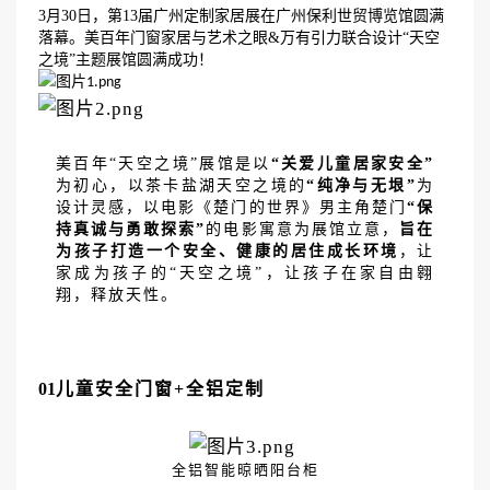
3月30日，第13届广州定制家居展在广州保利世贸博览馆圆满
落幕。美百年门窗家居与艺术之眼&万有引力联合设计“天空
之境”主题展馆圆满成功！
美百年
“天空之境”展馆是以
“关爱儿童居家安全”
为初心，以茶卡盐湖天空之境的
“纯净与无垠”
为
设计灵感，以电影《楚门的世界》男主角楚门
“保
持真诚与勇敢探索”
的电影寓意为展馆立意，
旨在
为孩子打造一个安全、健康的居住成长环境
，让
家成为孩子的
“天空之境”，让孩子在家自由翱
翔，释放天性。
01
儿童安全门窗
+全铝定制
全铝智能晾晒阳台柜