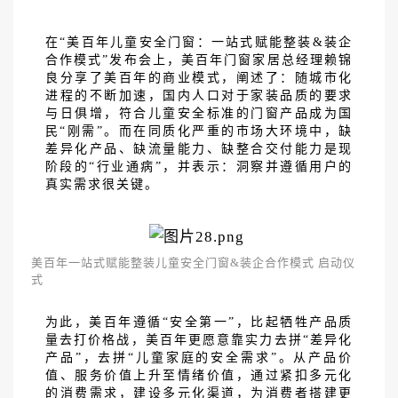
在
“美百年儿童安全门窗：一站式赋能整装&装企
合作模式”发布会上，美百年门窗家居总经理赖锦
良分享了美百年的商业模式，阐述了：随城市化
进程的不断加速，国内人口对于家装品质的要求
与日俱增，符合儿童安全标准的门窗产品成为国
民“刚需”。而在同质化严重的市场大环境中，缺
差异化产品、缺流量能力、缺整合交付能力是现
阶段的“行业通病”，并表示：洞察并遵循用户的
真实需求很关键。
美百年一站式赋能整装儿童安全门窗
&装企合作模式 启动仪
式
为此，美百年遵循
“安全第一”，比起牺牲产品质
量去打价格战，美百年更愿意靠实力去拼“差异化
产品”，去拼“儿童家庭的安全需求”。从产品价
值、服务价值上升至情绪价值，通过紧扣多元化
的消费需求，建设多元化渠道，为消费者搭建更