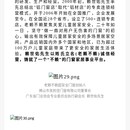
的研发、生产和经营。2000年初，赖世佑先生率
先总结出“铝门窗店”取代“铝材店”的专卖连锁经
营模式，并于2006年开始在全国推广，企业发展
至今，在全国近28个省市，设立了500+连锁专卖
店。老赖不赖聚焦关爱儿童居家安全，二十年如
一日 ，坚守“做一扇对用户无伤害的门窗”的初
心，输出有效保障儿童居家安全的多场景居家空
间，产品远销国内外多个国家和地区，已为超过
100万户儿童家庭带来了更安全的家居生活体
验。
赖世佑先生以姓氏立名
(老赖不赖)诚信经
营，铸就了一个“不赖”的门窗家居事业平台。
老赖不赖超安全门窗创始人
佛山市发民佳门窗有限公司董事长
广东省门业协会专业委员会执行副会长
赖世佑先生