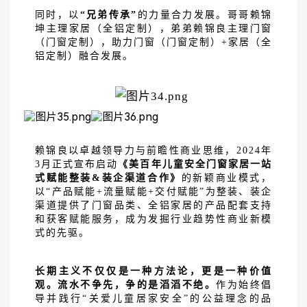
同时，以
“兄弟传承”
的力量合力发展。哥哥赖锦
坤主理家居（全铝定制），弟弟赖锦良主理门窗
（门窗定制），助力门窗（门窗定制）
+家居（全
铝定制）融合发展。
赖锦良以卓越领导力与前瞻性商业思维，
2024年
3月正式宣布启动
《美百年儿童安全门窗家居一站
式赋能整装
&装企渠道合作》
的新颖商业模式，
以
“产品赋能+流量赋能+交付赋能”为整装、装企
渠道提供了门窗品类、全铝家居的产品配套支持
和获客赋能服务，成为发掘行业趋势性商业新模
式的先驱。
长期主义不仅仅是一种方法论，更是一种价值
观。流水不争先，争的是滔滔不绝。
作为始终倡
导并践行
“关爱儿童居家安全”的公益理念的品