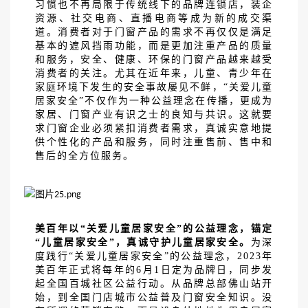
习惯也不再局限于传统线下的品牌连锁店，装企
资源、社交电商、直播电商等成为新的成交渠
道。消费者对于门窗产品的需求不再仅仅是满足
基本的遮风挡雨功能，而是更加注重产品的质量
和服务，安全、健康、环保的门窗产品越来越受
消费者的关注。尤其在近年来，儿童、青少年在
家庭环境下发生的安全事故屡见不鲜，
“关爱儿童
居家安全”不仅作为一种公益理念在传播，更成为
家居、门窗产业有识之士的良知与共识。这就要
求门窗企业必须紧扣消费者需求，真诚实意地提
供个性化的产品和服务，同时注重售前、售中和
售后的全方位服务。
美百年以
“关爱儿童居家安全”的公益理念，锚定
“儿童居家安全”，真诚守护儿童居家安全。
为深
度践行
“关爱儿童居家安全”的公益理念，2023年
美百年正式将每年的6月1日定为品牌日，同步发
起全国百城社区公益行动。从品牌总部佛山站开
始，到全国门店城市公益普及门窗安全知识。没