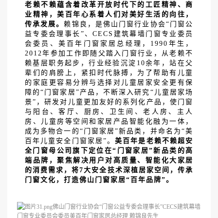
老赖不赖蕴含着改革开放时代下的工匠精神、商
业精神，美百年心系着人们对美好生活的向往，
传承发展。
赖锦良，是佛山门窗行业协会
“门窗公
益专委会理事长”、CECS建筑幕墙门窗专业委员
会委员、美百年门窗家居总经理，1990年生，
2012年参加工作即随父踏入门窗行业，从老赖不
赖基层职务起步，行业经验沉淀10余年，站在父
辈们的肩膀上，紧扣时代脉搏，为了帮助有儿童
的家庭更容易分辨与选择对儿童居家安全更有保
障的“门窗家居”产品，不断深入研究“儿童居家场
景”，研发对儿童更加友好的系列化产品，使门窗
与阳台、客厅、厨房、卫生间、老人房、主人
房、儿童房等空间和家居产品智能化融为一体，
成为多物合一的“门窗家居”新品类，并命名为“美
百年儿童安全门窗家居”。
美百年是老赖不赖超安
全门窗母公司旗下定位在
“门窗家居”新品类的高
端品牌，聚焦解决用户对高质量、智能化大家居
的消费需求，将7大安全技术深植居家空间，传承
门窗文化，打造佛山门窗家居“百年品牌”。
佛山门窗行业协会
“门窗公益专委会理事长”CECS建筑幕墙
门窗专业委员会委员美百年门窗家居总经理 赖锦良先生