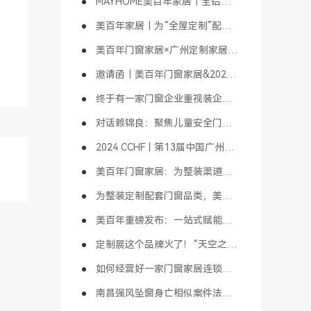
MAYHOME美百年家居｜全铝定制简介
美百年家居｜为“全屋定制”配套“全铝定制”
美百年门窗家居×广州定制家居展｜“天空之境”主题馆即将亮相
邀请函｜美百年门窗家居&2024广州定制家居展【1B01天空之境主题馆】
终于有一家门窗企业重视装企渠道了
对话赖锦良：聚焦儿童安全门窗，发展门窗大家居，传承门窗精神，铸就百年品牌｜财经头条大咖会客厅
2024 CCHF丨第13届中国广州定制家居展精彩活动揭晓（1）
美百年门窗家居：为整装渠道赋能，以儿童安全门窗为先导，成就行业标杆
为整装定制配套门窗品类，美百年“儿童安全门窗”拔得头筹！
美百年重磅发布：一站式赋能整装&装企合作模式，引行业高度关注！“天空之境”创意打卡，吸睛无数
定制展这个品牌火了！“天空之境”吸睛无数，美百年门窗家居成打卡胜地！
如何经营好一家门窗家居连锁店？
南昌强风坠窗身亡相似案件法院判决：门窗质量和安装未达标，商家赔偿！