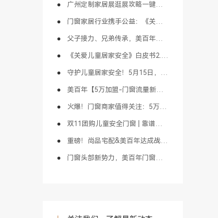
广州定制家居展逛展攻略一键收藏，3月27日广州见！
门窗家居行业携手公益：《关爱童行-守护计划》于佛山启动！
父子接力、兄弟传承，美百年以长期主义精神打造门窗家居百年品牌！
《关爱儿童居家安全》白皮书2.0版重磅发布！家居行业首创！
守护儿童居家安全！5月15日，这场门窗公益盛事邀您共同参与！
美百年【5万加盟-门窗流量新模式】打造同城新零售头部大商！
火爆！门窗商家值得关注：5万加盟“门窗流量新模式” 成为同城流量头部大商！
双11团购儿童安全门窗 | 靠谱攻略，多重优惠可叠加使用！
重磅！尚品宅配&美百年达成战略合作，窗领新趋势助力行业升维发展！
门窗头部新势力，美百年门窗携手尚品宅配探索渠道融合新模式！