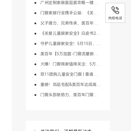
广州定制家居展逛展攻略一键收藏，3月27日广州见！
门窗家居行业携手公益：《关爱童行-守护计划》于佛山启动！
热线电话
父子接力、兄弟传承，美百年以长期主义精神打造门窗家居百年品牌！
《关爱儿童居家安全》白皮书2.0版重磅发布！家居行业首创！
守护儿童居家安全！5月15日，这场门窗公益盛事邀您共同参与！
美百年【5万加盟-门窗流量新模式】打造同城新零售头部大商！
火爆！门窗商家值得关注：5万加盟“门窗流量新模式” 成为同城流量头部大商！
双11团购儿童安全门窗 | 靠谱攻略，多重优惠可叠加使用！
重磅！尚品宅配&美百年达成战略合作，窗领新趋势助力行业升维发展！
门窗头部新势力，美百年门窗携手尚品宅配探索渠道融合新模式！