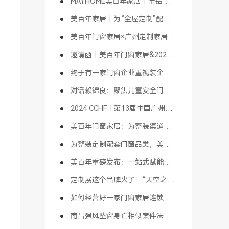
MAYHOME美百年家居｜全铝定制简介
美百年家居｜为“全屋定制”配套“全铝定制”
美百年门窗家居×广州定制家居展｜“天空之境”主题馆即将亮相
邀请函｜美百年门窗家居&2024广州定制家居展【1B01天空之境主题馆】
终于有一家门窗企业重视装企渠道了
对话赖锦良：聚焦儿童安全门窗，发展门窗大家居，传承门窗精神，铸就百年品牌｜财经头条大咖会客厅
2024 CCHF丨第13届中国广州定制家居展精彩活动揭晓（1）
美百年门窗家居：为整装渠道赋能，以儿童安全门窗为先导，成就行业标杆
为整装定制配套门窗品类，美百年“儿童安全门窗”拔得头筹！
美百年重磅发布：一站式赋能整装&装企合作模式，引行业高度关注！“天空之境”创意打卡，吸睛无数
定制展这个品牌火了！“天空之境”吸睛无数，美百年门窗家居成打卡胜地！
如何经营好一家门窗家居连锁店？
南昌强风坠窗身亡相似案件法院判决：门窗质量和安装未达标，商家赔偿！