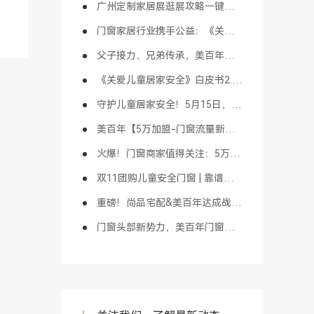
广州定制家居展逛展攻略一键收藏，3月27日广州见！
门窗家居行业携手公益：《关爱童行-守护计划》于佛山启动！
父子接力、兄弟传承，美百年以长期主义精神打造门窗家居百年品牌！
《关爱儿童居家安全》白皮书2.0版重磅发布！家居行业首创！
守护儿童居家安全！5月15日，这场门窗公益盛事邀您共同参与！
美百年【5万加盟-门窗流量新模式】打造同城新零售头部大商！
火爆！门窗商家值得关注：5万加盟“门窗流量新模式” 成为同城流量头部大商！
双11团购儿童安全门窗 | 靠谱攻略，多重优惠可叠加使用！
重磅！尚品宅配&美百年达成战略合作，窗领新趋势助力行业升维发展！
门窗头部新势力，美百年门窗携手尚品宅配探索渠道融合新模式！