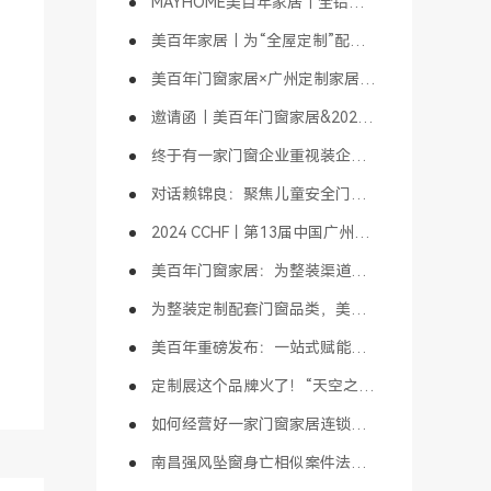
MAYHOME美百年家居｜全铝定制简介
美百年家居｜为“全屋定制”配套“全铝定制”
美百年门窗家居×广州定制家居展｜“天空之境”主题馆即将亮相
邀请函｜美百年门窗家居&2024广州定制家居展【1B01天空之境主题馆】
终于有一家门窗企业重视装企渠道了
对话赖锦良：聚焦儿童安全门窗，发展门窗大家居，传承门窗精神，铸就百年品牌｜财经头条大咖会客厅
2024 CCHF丨第13届中国广州定制家居展精彩活动揭晓（1）
美百年门窗家居：为整装渠道赋能，以儿童安全门窗为先导，成就行业标杆
为整装定制配套门窗品类，美百年“儿童安全门窗”拔得头筹！
美百年重磅发布：一站式赋能整装&装企合作模式，引行业高度关注！“天空之境”创意打卡，吸睛无数
定制展这个品牌火了！“天空之境”吸睛无数，美百年门窗家居成打卡胜地！
如何经营好一家门窗家居连锁店？
南昌强风坠窗身亡相似案件法院判决：门窗质量和安装未达标，商家赔偿！