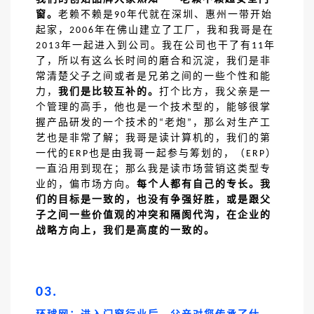
窗。
老赖不赖是
年代就在深圳、惠州一带开始
90
起家，
年在佛山建立了工厂，我和我哥是在
2006
年一起进入到公司。我在公司也干了有
年
2013
11
了，所以有这么长时间的磨合和沉淀，我们是非
常清楚父子之间或者是兄弟之间的一些个性和能
力，
我们是比较互补的。
打个比方，我父亲是一
个管理的高手，他也是一个技术型的，能够很掌
握产品研发的一个技术的
老炮
，那么对生产工
“
”
艺也是非常了解；我哥是读计算机的，我们的第
一代的
也是由我哥一起参与筹划的，（
）
ERP
ERP
一直沿用到现在；那么我是读市场营销这类型专
业的，偏市场方向。
每个人都有自己的专长。我
们的目标是一致的，也没有争强好胜，或是跟父
子之间一些价值观的冲突和隔阂代沟，在企业的
战略方向上，我们是高度的一致的。
03.