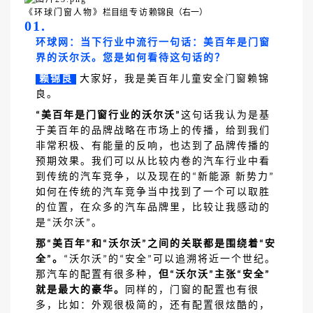
《环球门窗人物》
栏目
组专访
赖锦良（右一）
01.
环球网：当下行业中流行一句话：美百年是门窗
界的沃尔沃。您是如何看待这句话的？
赖锦良
大家好，我是美百年儿童安全门窗赖锦
良。
美百年是门窗行业的沃尔沃
这句话我认为是基
“
”
于美百年的品牌战略在市场上的传播，给到我们
非常积极、有能量的反响，也达到了品牌传播的
预期效果。我们可以从比较内卷的汽车行业中看
到传统的汽车竞争，以及现在的
新能源 新势力
“
”
如何在传统的汽车竞争当中找到了一个可以取胜
的位置，在众多的汽车品牌里，比较让我感动的
是
沃尔沃
。
“
”
那
美百年
和
沃尔沃
之间的关联都是围绕着
安
“
”
“
”
“
全
。
沃尔沃
的
安全
可以追溯将近一个世纪。
”
“
”
“
”
那汽车的配置有很多种，
但
沃尔沃
主张
安全
“
”
“
”
就是最大的豪华。
同样的，门窗的配置也有很
多，比如：外观很极简的，还有配置很炫酷的，