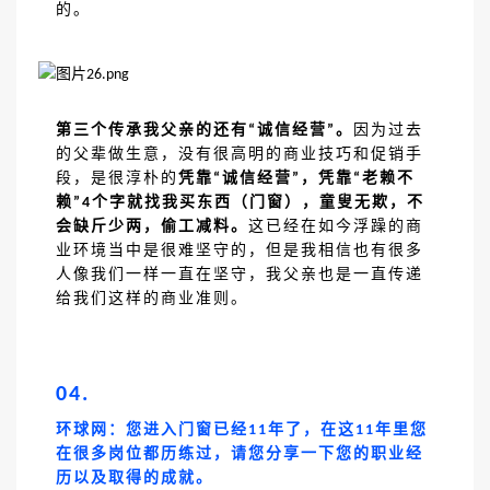
的。
第三个传承我父亲的还有
诚信经营
。
因为过去
“
”
的父辈做生意，没有很高明的商业技巧和促销手
段，是很淳朴的
凭靠
诚信经营
，凭靠
老赖不
“
”
“
赖
个字就找我买东西（门窗），童叟无欺，不
”4
会缺斤少两，偷工减料。
这已经在如今浮躁的商
业环境当中是很难坚守的，但是我相信也有很多
人像我们一样一直在坚守，我父亲也是一直传递
给我们这样的商业准则。
04.
环球网：您进入门窗已经
年了，在这
年里您
11
11
在很多岗位都历练过，请您分享一下您的职业经
历以及取得的成就。