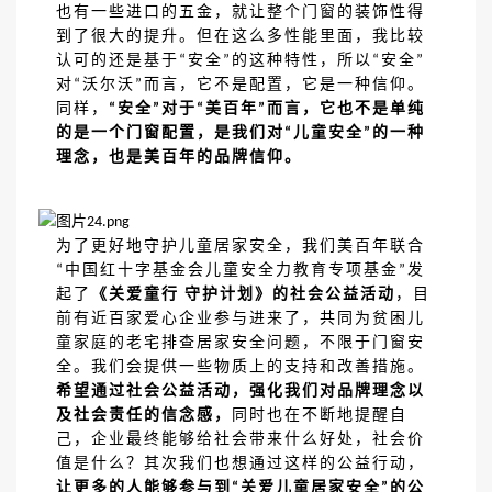
也有一些进口的五金，就让整个门窗的装饰性得
到了很大的提升。但在这么多性能里面，我比较
认可的还是基于
安全
的这种特性，所以
安全
“
”
“
”
对
沃尔沃
而言，它不是配置，它是一种信仰。
“
”
同样，
安全
对于
美百年
而言，它也不是单纯
“
”
“
”
的是一个门窗配置，是我们对
儿童安全
的一种
“
”
理念，也是美百年的品牌信仰。
为了更好地守护儿童居家安全，我们美百年联合
中国红十字基金会儿童安全力教育专项基金
发
“
”
起了
《关爱童行
守护计划》的社会公益活动
，目
前有近百家爱心企业参与进来了，共同为贫困儿
童家庭的老宅排查居家安全问题，不限于门窗安
全。我们会提供一些物质上的支持和改善措施。
希望通过社会公益活动，强化我们对品牌理念以
及社会责任的信念感，
同时也在不断地提醒自
己，企业最终能够给社会带来什么好处，社会价
值是什么？其次我们也想通过这样的公益行动，
让更多的人能够参与到
关爱儿童居家安全
的公
“
”