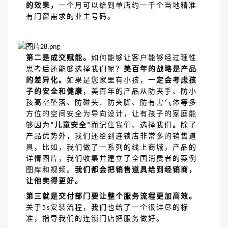
的效果，
一个月可以给到单店约一千个当地精准
有门窗需求的业主号码。
第二是成交赋能。
如何能够让客户能够经过理性
思考后还能够选择我们呢？
美百年的战略是产品
的差异化。
如果是您家里有小孩，
一定会考虑孩
子的安全和健康
，美百年的产品从防夹手、防小
孩高空坠落、防碰头、防夹脚、防有害气体等多
方位的空间安全为导向设计，让有孩子的家庭能
够因为
儿童安全
而记住我们、选择我们
。
除了
“
”
产品优势外，我们还给到连锁店非常多的销售道
具，比如，我们做了一系列的线上商城，产品的
详情图片，我们收集并建立了全国消费者的案例
图库和视频。
我们都会把销售道具给到经销商，
让他卖得更好。
第三就是交付部门要让整个服务流程更加高效。
关于
安装流程，我们也给了一个很详尽的标
5s
准，指导我们的连锁门店把服务做好。