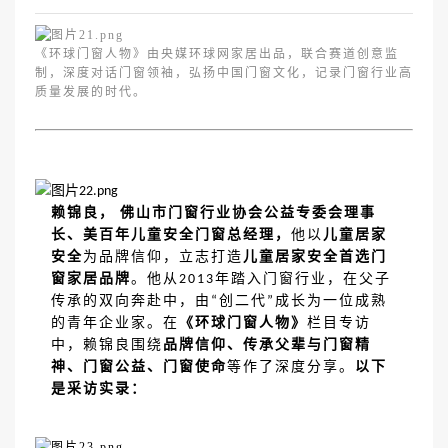
《环球门窗人物》由央媒环球网家居出品，联合赛道创意监
制，深度对话门窗领袖，弘扬中国门窗文化，记录门窗行业高
质量发展的时代。
赖锦良，
佛山市门窗行业协会公益专委会理事
长、美百年儿童安全门窗总经理，
他以
儿童居家
安全
为品牌信仰，立志打造
儿童居家安全首选门
窗家居品牌
。他从
年踏入门窗行业，在父子
2013
传承的双向奔赴中，由
创二代
成长为一位成熟
“
”
的青年企业家。在
《环球门窗人物》
栏目专访
中，赖锦良围绕
品牌信仰、传承父辈与门窗精
神、门窗公益、门窗使命
等作了深度分享。
以下
是采访实录：