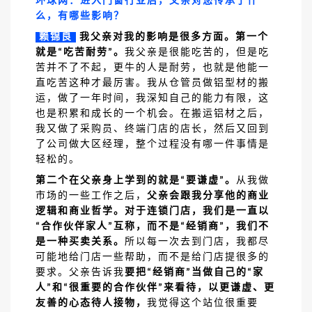
环球网：进入门窗行业后，父亲对您传承了什
么，有哪些影响？
赖锦良
我父亲对我的影响是很多方面。第一个
就是
吃苦耐劳
。
我父亲是很能吃苦的，但是吃
“
”
苦并不了不起，更牛的人是耐劳，也就是他能一
直吃苦这种才最厉害。我从仓管员做铝型材的搬
运，做了一年时间，我深知自己的能力有限，这
也是积累和成长的一个机会。在搬运铝材之后，
我又做了采购员、终端门店的店长，然后又回到
了公司做大区经理，整个过程没有哪一件事情是
轻松的。
第二个在父亲身上学到的就是
要谦虚
。
从我做
“
”
市场的一些工作之后，
父亲会跟我分享他的商业
逻辑和商业哲学。对于连锁门店，我们是一直以
合作伙伴家人
互称，而不是
经销商
，我们不
“
”
“
”
是一种买卖关系。
所以每一次去到门店，我都尽
可能地给门店一些帮助，而不是给门店提很多的
要求。父亲告诉我
要把
经销商
当做自己的
家
“
”
“
人
和
很重要的合作伙伴
来看待，以更谦虚、更
”
“
”
友善的心态待人接物，
我觉得这个站位很重要