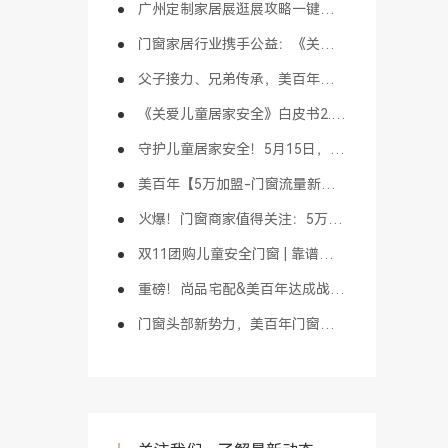
广州定制家居展逛展攻略一键收藏，3月27日广州见！
门窗家居行业携手公益：《关爱童行-守护计划》于佛山启动！
父子接力、兄弟传承，美百年以长期主义精神打造门窗家居百年品牌！
《关爱儿童居家安全》白皮书2.0版重磅发布！家居行业首创！
守护儿童居家安全！5月15日，这场门窗公益盛事邀您共同参与！
美百年【5万加盟-门窗流量新模式】打造同城新零售头部大商！
火爆！门窗商家值得关注：5万加盟“门窗流量新模式” 成为同城流量头部大商！
双11团购儿童安全门窗 | 靠谱攻略，多重优惠可叠加使用！
重磅！尚品宅配&美百年达成战略合作，窗领新趋势助力行业升维发展！
门窗头部新势力，美百年门窗携手尚品宅配探索渠道融合新模式！