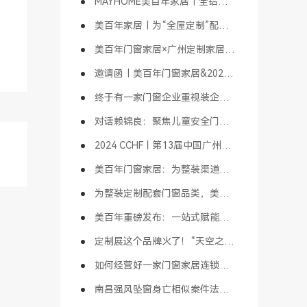
MAYHOME美百年家居｜全铝定制简介
美百年家居｜为“全屋定制”配套“全铝定制”
美百年门窗家居×广州定制家居展｜“天空之境”主题馆即将亮相
邀请函｜美百年门窗家居&2024广州定制家居展【1B01天空之境主题馆】
终于有一家门窗企业重视装企渠道了
对话赖锦良：聚焦儿童安全门窗，发展门窗大家居，传承门窗精神，铸就百年品牌｜财经头条大咖会客厅
2024 CCHF丨第13届中国广州定制家居展精彩活动揭晓（1）
美百年门窗家居：为整装渠道赋能，以儿童安全门窗为先导，成就行业标杆
为整装定制配套门窗品类，美百年“儿童安全门窗”拔得头筹！
美百年重磅发布：一站式赋能整装&装企合作模式，引行业高度关注！“天空之境”创意打卡，吸睛无数
定制展这个品牌火了！“天空之境”吸睛无数，美百年门窗家居成打卡胜地！
如何经营好一家门窗家居连锁店？
南昌强风坠窗身亡相似案件法院判决：门窗质量和安装未达标，商家赔偿！